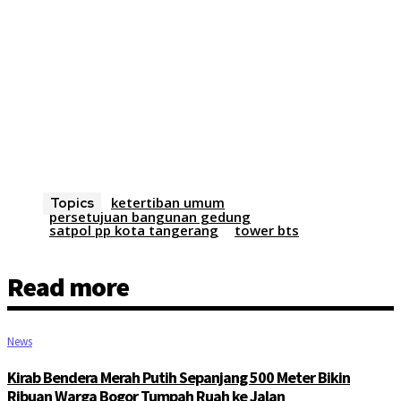
ketertiban umum
Topics
persetujuan bangunan gedung
satpol pp kota tangerang
tower bts
Read more
News
Kirab Bendera Merah Putih Sepanjang 500 Meter Bikin
Ribuan Warga Bogor Tumpah Ruah ke Jalan