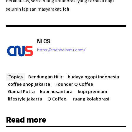
berkualitas, serta ruang kolaborasi yang terbuka bagi
seluruh lapisan masyarakat.
ich
NI CS
https://channelsatu.com/
Bendungan Hilir
budaya ngopi Indonesia
Topics
coffee shop Jakarta
Founder Q Coffee
Gamal Putra
kopi nusantara
kopi premium
lifestyle Jakarta
Q Coffee.
ruang kolaborasi
Read more