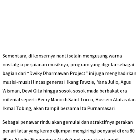
Sementara, di konsernya nanti selain mengusung warna
nostalgia perjaianan musiknya, program yang digelar sebagai
bagian dari “Dwiky Dharmawan Project” ini juga menghadirkan
musisi-musisi lintas generasi. Ikang Fawzie, Yana Julio, Agus
Wisman, Dewi Gita hingga sosok-sosok muda berbakat era
milenial seperti Beery Manoch Saint Locco, Hussein Alatas dan
Ikmal Tobing, akan tampil bersama lta Purnamasari.
Sebagai penawar rindu akan gemulai dan atraktifnya gerakan
penari latar yang kerap dijumpai mengiringi penyanyi di era 80
90an, Studio 26 pimpinan Atiek Ganda pun akan tampil