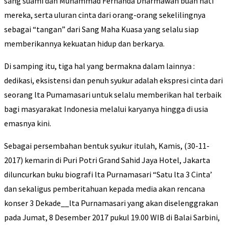
sang suami dan Muhammad Fernanda Dharmawan buah hati
mereka, serta uluran cinta dari orang-orang sekelilingnya
sebagai “tangan” dari Sang Maha Kuasa yang selalu siap
memberikannya kekuatan hidup dan berkarya.
Di samping itu, tiga hal yang bermakna dalam lainnya :
dedikasi, eksistensi dan penuh syukur adalah ekspresi cinta dari
seorang lta Pumamasari untuk selalu memberikan hal terbaik
bagi masyarakat Indonesia melalui karyanya hingga di usia
emasnya kini.
Sebagai persembahan bentuk syukur itulah, Kamis, (30-11-
2017) kemarin di Puri Potri Grand Sahid Jaya Hotel, Jakarta
diluncurkan buku biografi lta Purnamasari “Satu lta 3 Cinta’
dan sekaligus pemberitahuan kepada media akan rencana
konser 3 Dekade__lta Purnamasari yang akan diselenggrakan
pada Jumat, 8 Desember 2017 pukul 19.00 WIB di Balai Sarbini,