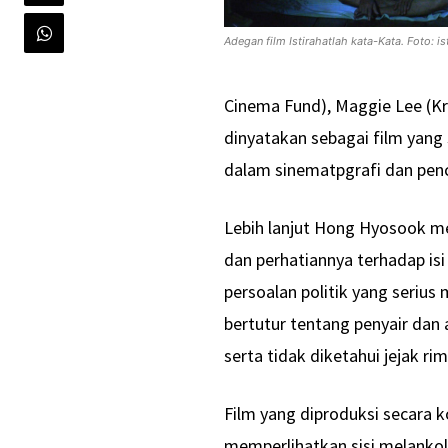
Adegan film Istirahatlah kata-Kata. Foto: is
Cinema Fund), Maggie Lee (Kri
dinyatakan sebagai film yang 
dalam sinematpgrafi dan pen
Lebih lanjut Hong Hyosook m
dan perhatiannya terhadap i
persoalan politik yang serius 
bertutur tentang penyair dan 
serta tidak diketahui jejak 
Film yang diproduksi secara 
memperlihatkan sisi melanko