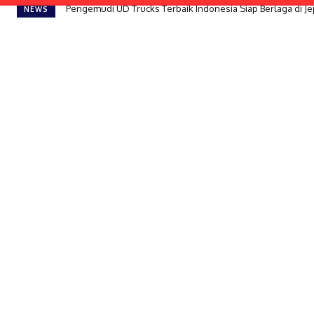
Pengemudi UD Trucks Terbaik Indonesia Siap Berlaga di Jepa
Bosch: Mobil Masa Depan Bisa Bantu Cegah Kecelakaan
NEWS