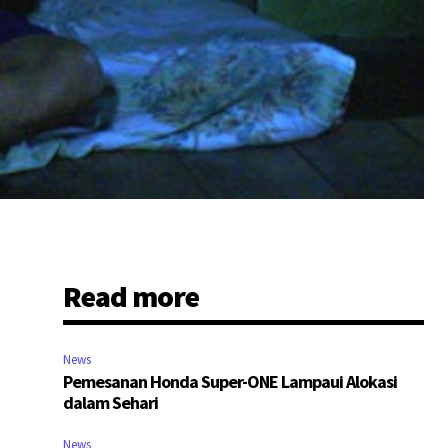
Read more
News
Pemesanan Honda Super-ONE Lampaui Alokasi
dalam Sehari
i
News