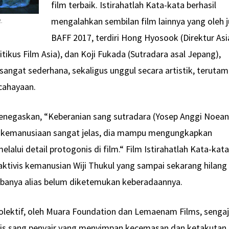
film terbaik. Istirahatlah Kata-kata berhasil
mengalahkan sembilan film lainnya yang oleh j
t.
BAFF 2017, terdiri Hong Hyosook (Direktur Asi
tikus Film Asia), dan Koji Fukada (Sutradara asal Jepang),
sangat sederhana, sekaligus unggul secara artistik, teruta
cahayaan.
enegaskan, “Keberanian sang sutradara (Yosep Anggi Noean
si kemanusiaan sangat jelas, dia mampu mengungkapkan
melalui detail protogonis di film.“ Film Istirahatlah Kata-kat
aktivis kemanusian Wiji Thukul yang sampai sekarang hilang
rimbanya alias belum diketemukan keberadaannya.
kolektif, oleh Muara Foundation dan Lemaenam Films, senga
lis sang penyair yang menyimpan kecemasan dan ketakutan