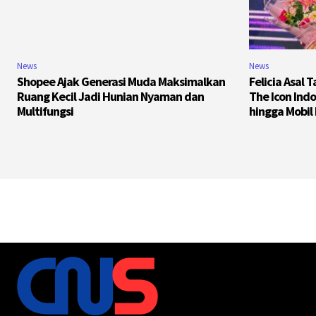
News
News
Shopee Ajak Generasi Muda Maksimalkan
Felicia Asal 
Ruang Kecil Jadi Hunian Nyaman dan
The Icon Ind
Multifungsi
hingga Mobil 