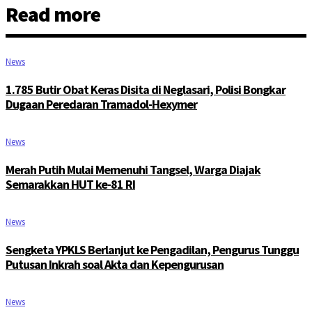
Read more
News
1.785 Butir Obat Keras Disita di Neglasari, Polisi Bongkar
Dugaan Peredaran Tramadol-Hexymer
News
Merah Putih Mulai Memenuhi Tangsel, Warga Diajak
Semarakkan HUT ke-81 RI
News
Sengketa YPKLS Berlanjut ke Pengadilan, Pengurus Tunggu
Putusan Inkrah soal Akta dan Kepengurusan
News