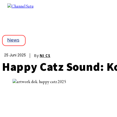
News
By
NI CS
25 Juni 2025
Happy Catz Sound: Ko