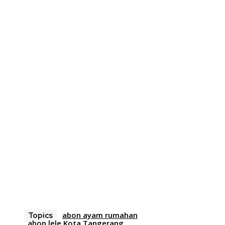
abon ayam rumahan
Topics
abon lele Kota Tangerang