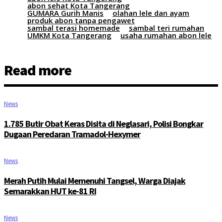
abon sehat Kota Tangerang
GUMARA Gurih Manis
olahan lele dan ayam
produk abon tanpa pengawet
sambal terasi homemade
sambal teri rumahan
UMKM Kota Tangerang
usaha rumahan abon lele
Read more
News
1.785 Butir Obat Keras Disita di Neglasari, Polisi Bongkar
Dugaan Peredaran Tramadol-Hexymer
News
Merah Putih Mulai Memenuhi Tangsel, Warga Diajak
Semarakkan HUT ke-81 RI
News