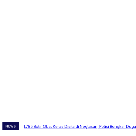
1.785 Butir Obat Keras Disita di Neglasari, Polisi Bongkar 
NEWS