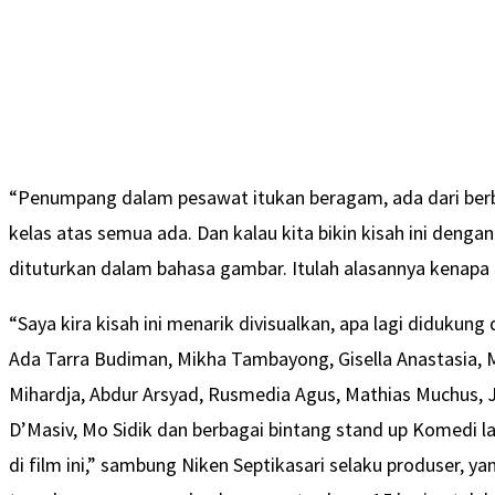
“Penumpang dalam pesawat itukan beragam, ada dari berb
kelas atas semua ada. Dan kalau kita bikin kisah ini deng
dituturkan dalam bahasa gambar. Itulah alasannya kenapa k
“Saya kira kisah ini menarik divisualkan, apa lagi diduk
Ada Tarra Budiman, Mikha Tambayong, Gisella Anastasia, Me
Mihardja, Abdur Arsyad, Rusmedia Agus, Mathias Muchus, J
D’Masiv, Mo Sidik dan berbagai bintang stand up Komedi lai
di film ini,” sambung Niken Septikasari selaku produser, y