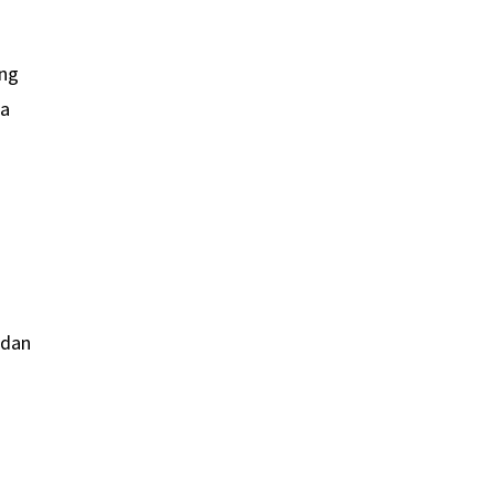
ung
na
 dan