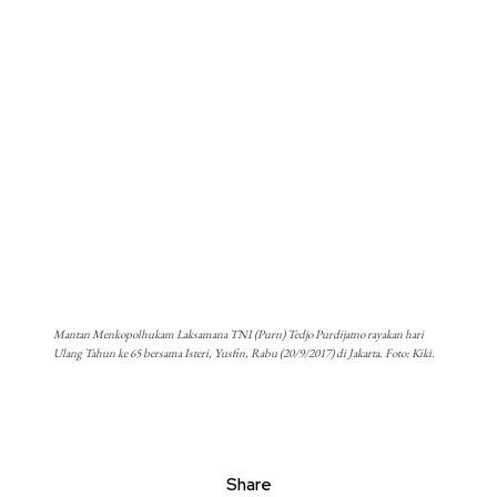
Mantan Menkopolhukam Laksamana TNI (Purn) Tedjo Purdijatno rayakan hari
Ulang Tahun ke 65 bersama Isteri, Yusfin, Rabu (20/9/2017) di Jakarta. Foto: Kiki.
Share