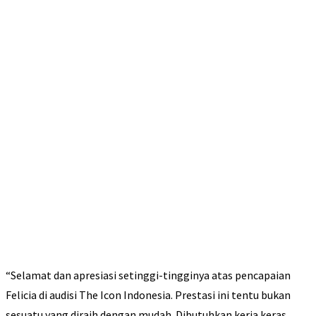
“Selamat dan apresiasi setinggi-tingginya atas pencapaian
Felicia di audisi The Icon Indonesia. Prestasi ini tentu bukan
sesuatu yang diraih dengan mudah. Dibutuhkan kerja keras,