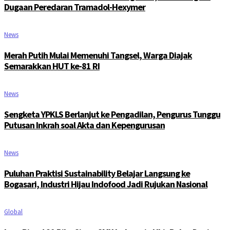
Dugaan Peredaran Tramadol-Hexymer
News
Merah Putih Mulai Memenuhi Tangsel, Warga Diajak
Semarakkan HUT ke-81 RI
News
Sengketa YPKLS Berlanjut ke Pengadilan, Pengurus Tunggu
Putusan Inkrah soal Akta dan Kepengurusan
News
Puluhan Praktisi Sustainability Belajar Langsung ke
Bogasari, Industri Hijau Indofood Jadi Rujukan Nasional
Global