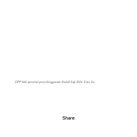
DPP Sahi apresiasi penyelenggaraan ibadah haji 2024. Foto: Ist.
Share