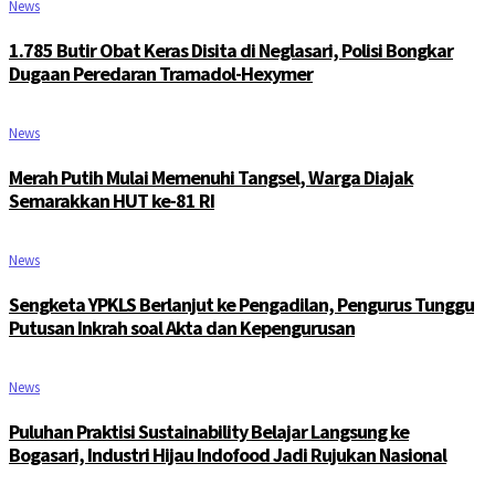
News
1.785 Butir Obat Keras Disita di Neglasari, Polisi Bongkar
Dugaan Peredaran Tramadol-Hexymer
News
Merah Putih Mulai Memenuhi Tangsel, Warga Diajak
Semarakkan HUT ke-81 RI
News
Sengketa YPKLS Berlanjut ke Pengadilan, Pengurus Tunggu
Putusan Inkrah soal Akta dan Kepengurusan
News
Puluhan Praktisi Sustainability Belajar Langsung ke
Bogasari, Industri Hijau Indofood Jadi Rujukan Nasional