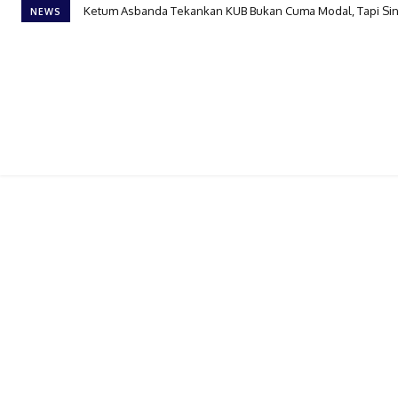
Ketum Asbanda Tekankan KUB Bukan Cuma Modal, Tapi Siner
Di banderol Rp438 Juta, Honda Super-ONE Resmi Buka P
NEWS