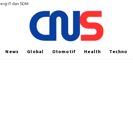
gi IT dan SDM
emesanan di Indonesia
News
Global
Otomotif
Health
Techno