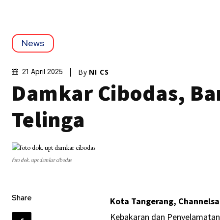
News
By
NI CS
21 April 2025
Damkar Cibodas, Ban
Telinga
foto dok. upt damkar cibodas
Share
Kota Tangerang, Channels
Kebakaran dan Penyelamatan