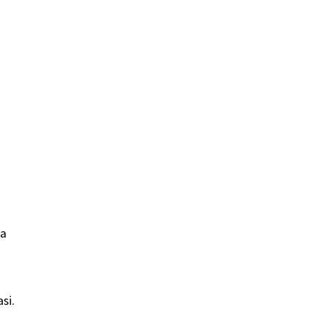
i
ga
n
si.