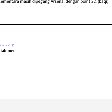
ementara masih dipegang Arsenal dengan point 22. (baqi)
satu.com/
rtainment