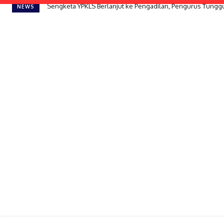
Sengketa YPKLS Berlanjut ke Pengadilan, Pengurus Tungg
NEWS