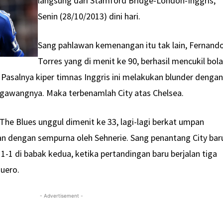
langsung dari Stamford Bridge-London-Inggris,
Senin (28/10/2013) dini hari.
Sang pahlawan kemenangan itu tak lain, Fernand
Torres yang di menit ke 90, berhasil mencukil bol
t. Pasalnya kiper timnas Inggris ini melakukan blunder denga
gawangnya. Maka terbenamlah City atas Chelsea.
he Blues unggul dimenit ke 33, lagi-lagi berkat umpan
n dengan sempurna oleh Sehnerie. Sang penantang City bar
1 di babak kedua, ketika pertandingan baru berjalan tiga
guero.
- Advertisement -