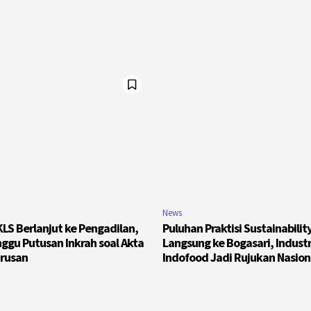
News
LS Berlanjut ke Pengadilan,
Puluhan Praktisi Sustainabilit
ggu Putusan Inkrah soal Akta
Langsung ke Bogasari, Industr
rusan
Indofood Jadi Rujukan Nasion