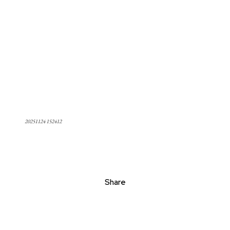
20251124 152412
Share