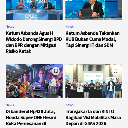
News
News
Ketum Asbanda Agus H
Ketum Asbanda Tekankan
Widodo Dorong Sinergi BPD
KUB Bukan Cuma Modal,
dan BPR dengan Mitigasi
Tapi Sinergi IT dan SDM
Risiko Ketat
News
News
Di banderol Rp438 Juta,
Transjakarta dan KINTO
Honda Super-ONE Resmi
Bagikan Visi Mobilitas Masa
Buka Pemesanan di
Depan di GIIAS 2026