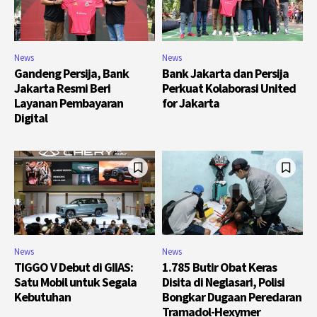
News
News
Gandeng Persija, Bank
Bank Jakarta dan Persija
Jakarta Resmi Beri
Perkuat Kolaborasi United
Layanan Pembayaran
for Jakarta
Digital
News
News
TIGGO V Debut di GIIAS:
1.785 Butir Obat Keras
Satu Mobil untuk Segala
Disita di Neglasari, Polisi
Kebutuhan
Bongkar Dugaan Peredaran
Tramadol-Hexymer