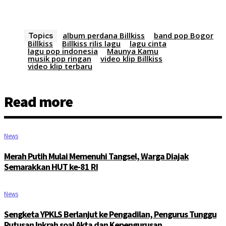
album perdana Billkiss
band pop Bogor
Topics
Billkiss
Billkiss rilis lagu
lagu cinta
lagu pop indonesia
Maunya Kamu
musik pop ringan
video klip Billkiss
video klip terbaru
Read more
News
Merah Putih Mulai Memenuhi Tangsel, Warga Diajak
Semarakkan HUT ke-81 RI
News
Sengketa YPKLS Berlanjut ke Pengadilan, Pengurus Tunggu
Putusan Inkrah soal Akta dan Kepengurusan