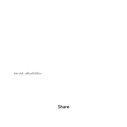
foto dok. officialbillkiss
Share