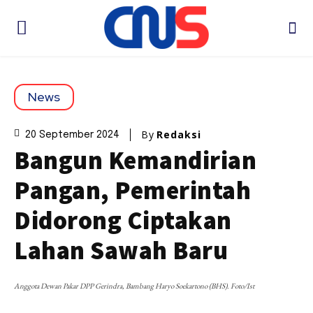
News
By
Redaksi
20 September 2024
Bangun Kemandirian
Pangan, Pemerintah
Didorong Ciptakan
Lahan Sawah Baru
Anggota Dewan Pakar DPP Gerindra, Bambang Haryo Soekartono (BHS). Foto/Ist