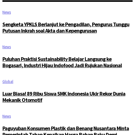
News
Sengketa YPKLS Berlanjut ke Pengadilan, Pengurus Tunggu
Putusan Inkrah soal Akta dan Kepengurusan
News
Puluhan Praktisi Sustainability Belajar Langsung ke
Bogasari, Industri Hijau Indofood Jadi Rujukan Nasional
Global
Luar Biasa! 89 Ribu Siswa SMK Indonesia Ukir Rekor Dunia
Mekanik Otomotif
News
Paguyuban Konsumen Plastik dan Benang Nusantara Minta
Pemerintah Tahan Kenaikan Harga Bahan Baku Demi