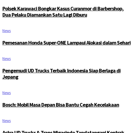
Polsek Karawaci Bongkar Kasus Curanmor di Barbershop,
Dua Pelaku Diamankan Satu Lagi Diburu
News
Pemesanan Honda Super-ONE Lampaui Alokasi dalam Sehari
News
Pengemudi UD Trucks Terbaik Indonesia Siap Berlaga di
Jepang
News
Bosch: Mobil Masa Depan Bisa Bantu Cegah Kecelakaan
News
Astra UD Trucks & Trans Migasindo Tandatangani Kontrak