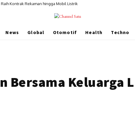
 Raih Kontrak Rekaman hingga Mobil Listrik
kan Karya Desainer Indonesia di Atas Catwalk
News
Global
Otomotif
Health
Techno
an Bersama Keluarga 