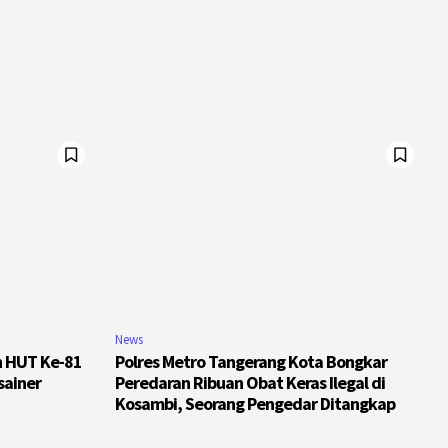
News
n HUT Ke-81
Polres Metro Tangerang Kota Bongkar
sainer
Peredaran Ribuan Obat Keras Ilegal di
Kosambi, Seorang Pengedar Ditangkap