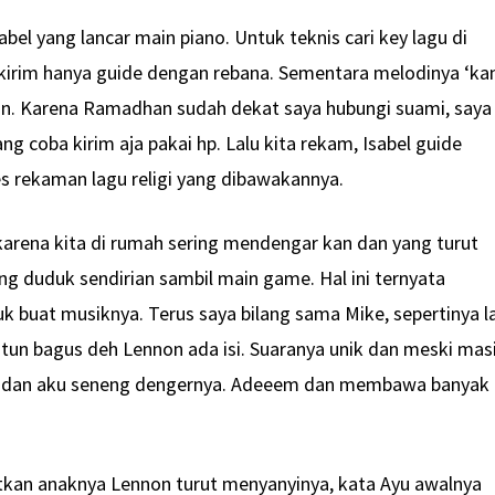
abel yang lancar main piano. Untuk teknis cari key lagu di
kirim hanya guide dengan rebana. Sementara melodinya ‘ka
on. Karena Ramadhan sudah dekat saya hubungi suami, saya
ang coba kirim aja pakai hp. Lalu kita rekam, Isabel guide
es rekaman lagu religi yang dibawakannya.
 karena kita di rumah sering mendengar kan dan yang turut
 duduk sendirian sambil main game. Hal ini ternyata
buat musiknya. Terus saya bilang sama Mike, sepertinya l
un bagus deh Lennon ada isi. Suaranya unik dan meski mas
at dan aku seneng dengernya. Adeeem dan membawa banyak
tkan anaknya Lennon turut menyanyinya, kata Ayu awalnya