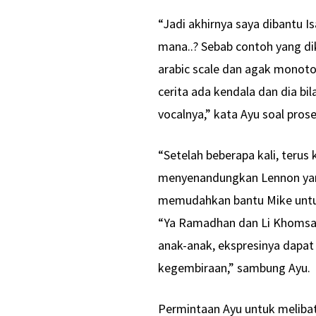
“Jadi akhirnya saya dibantu Is
mana..? Sebab contoh yang di
arabic scale dan agak monot
cerita ada kendala dan dia bil
vocalnya,” kata Ayu soal pros
“Setelah beberapa kali, terus
menyenandungkan Lennon yang
memudahkan bantu Mike untuk 
“Ya Ramadhan dan Li Khomsat
anak-anak, ekspresinya dap
kegembiraan,” sambung Ayu.
Permintaan Ayu untuk meliba