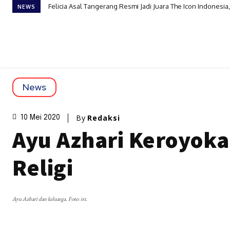
Felicia Asal Tangerang Resmi Jadi Juara The Icon Indonesia,
Catherine Wilson Semarakkan HUT Ke-81 RI, Bangga Kena
NEWS
News
By
Redaksi
10 Mei 2020
Ayu Azhari Keroyok
Religi
Ayu Azhari dan keluarga. Foto: ist.