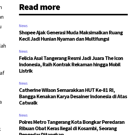
Read more
m
an
u
News
Shopee Ajak Generasi Muda Maksimalkan Ruang
Kecil Jadi Hunian Nyaman dan Multifungsi
lah
News
Felicia Asal Tangerang Resmi Jadi Juara The Icon
Indonesia, Raih Kontrak Rekaman hingga Mobil
Listrik
af
News
Catherine Wilson Semarakkan HUT Ke-81 RI,
Bangga Kenakan Karya Desainer Indonesia di Atas
a
Catwalk
News
Polres Metro Tangerang Kota Bongkar Peredaran
Ribuan Obat Keras Ilegal di Kosambi, Seorang
k
Pengedar Ditangkap