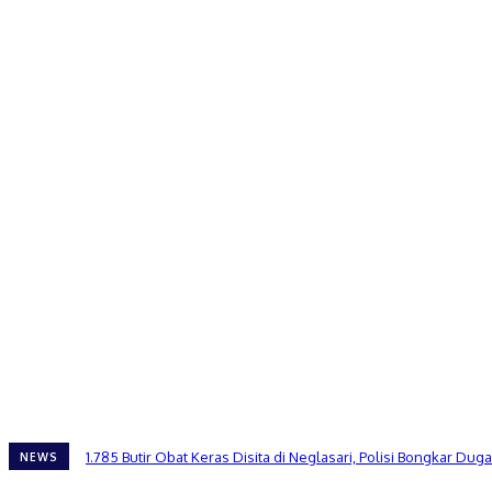
1.785 Butir Obat Keras Disita di Neglasari, Polisi Bongkar 
NEWS