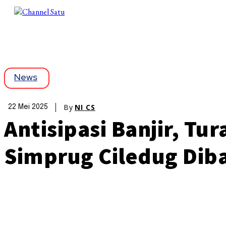
News
By
NI CS
22 Mei 2025
Antisipasi Banjir, T
Simprug Ciledug Dib