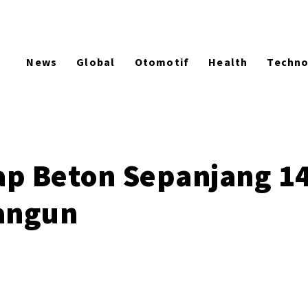
News
Global
Otomotif
Health
Techn
urap Beton Sepanjang 1
angun