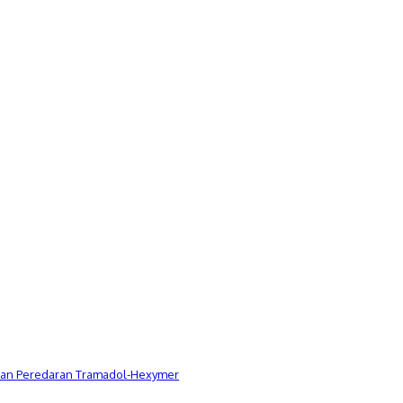
Dugaan Peredaran Tramadol-Hexymer