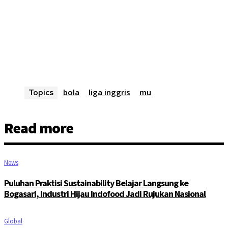
bola
liga inggris
mu
Topics
Read more
News
Puluhan Praktisi Sustainability Belajar Langsung ke
Bogasari, Industri Hijau Indofood Jadi Rujukan Nasional
Global