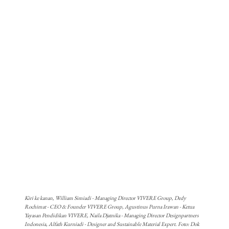
Kiri ke kanan, William Simiadi - Managing Director VIVERE Group, Dedy
Rochimat - CEO & Founder VIVERE Group, Agustinus Purna Irawan - Ketua
Yayasan Pendidikan VIVERE, Naila Djatnika - Managing Director Designpartners
Indonesia, Alfath Kurniadi - Designer and Sustainable Material Expert. Foto: Dok