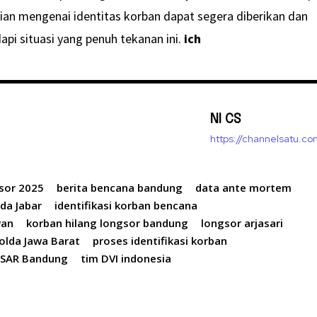
tian mengenai identitas korban dapat segera diberikan dan
i situasi yang penuh tekanan ini.
ich
NI CS
https://channelsatu.co
sor 2025
berita bencana bandung
data ante mortem
lda Jabar
identifikasi korban bencana
wan
korban hilang longsor bandung
longsor arjasari
olda Jawa Barat
proses identifikasi korban
SAR Bandung
tim DVI indonesia