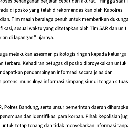
roses penanganan berjalan cepat dan akurat. “Hingga saat i
rada di posko yang telah direkomendasikan oleh Kapolres
jadian. Tim masih bersiaga penuh untuk memberikan dukung
fikasi, sesuai waktu yang ditetapkan oleh Tim SAR dan unit
an di lapangan,” ujarnya.
im juga melakukan asesmen psikologis ringan kepada keluarga
terbaru. Kehadiran petugas di posko diproyeksikan untuk
dapatkan pendampingan informasi secara jelas dan
 potensi munculnya informasi simpang siur di tengah situas
R, Polres Bandung, serta unsur pemerintah daerah diharapk
nemuan dan identifikasi para korban. Pihak kepolisian ju
untuk tetap tenang dan tidak menyebarkan informasi tanp