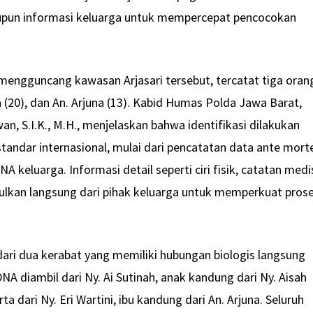
upun informasi keluarga untuk mempercepat pencocokan
engguncang kawasan Arjasari tersebut, tercatat tiga oran
tra (20), dan An. Arjuna (13). Kabid Humas Polda Jawa Barat,
 S.I.K., M.H., menjelaskan bahwa identifikasi dilakukan
standar internasional, mulai dari pencatatan data ante mor
 keluarga. Informasi detail seperti ciri fisik, catatan medi
lkan langsung dari pihak keluarga untuk memperkuat pros
ari dua kerabat yang memiliki hubungan biologis langsung
A diambil dari Ny. Ai Sutinah, anak kandung dari Ny. Aisah
erta dari Ny. Eri Wartini, ibu kandung dari An. Arjuna. Seluruh