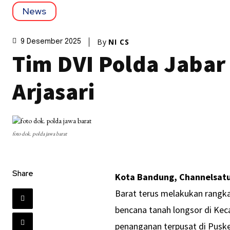
News
By
NI CS
9 Desember 2025
Tim DVI Polda Jabar 
Arjasari
foto dok. polda jawa barat
Share
Kota Bandung, Channelsat
Barat terus melakukan rangkai
bencana tanah longsor di Kec
penanganan terpusat di Puske