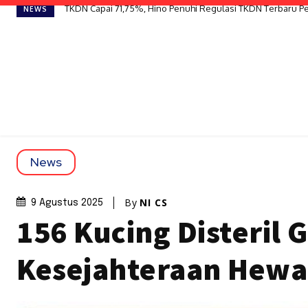
TKDN Capai 71,75%, Hino Penuhi Regulasi TKDN Terbaru Pe
Shopee Ajak Generasi Muda Maksimalkan Ruang Kecil Jad
NEWS
News
By
NI CS
9 Agustus 2025
156 Kucing Disteril
Kesejahteraan Hew