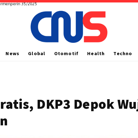
rmenperin 35/2025
i Hunian Nyaman dan Multifungsi
News
Global
Otomotif
Health
Techno
 Gratis, DKP3 Depok 
an