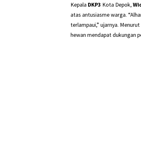
Kepala
DKP3
Kota Depok,
Wi
atas antusiasme warga. “Alham
terlampaui,” ujarnya. Menuru
hewan mendapat dukungan pe