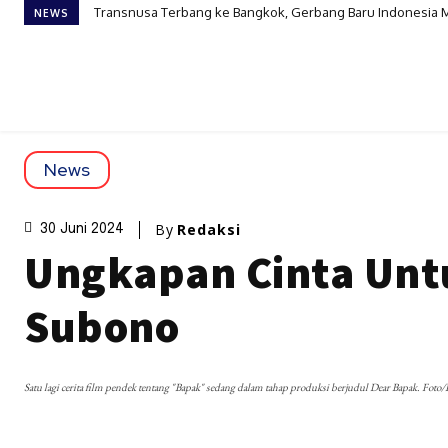
Transnusa Terbang ke Bangkok, Gerbang Baru Indonesia 
NEWS
News
By
Redaksi
30 Juni 2024
Ungkapan Cinta Untu
Subono
Satu lagi cerita film pendek tentang "Bapak" sedang dalam tahap produksi berjudul Dear Bapak. Foto