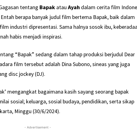
Gagasan tentang
Bapak
atau
Ayah
dalam cerita film Indone
. Entah berapa banyak judul film bertema Bapak, baik dalam
ilm industri dipresentasi. Sama halnya sosok ibu, keberada
nah habis menjadi inspirasi.
 tentang “Bapak” sedang dalam tahap produksi berjudul Dear
radara film tersebut adalah Dina Subono, sineas yang juga
ang disc jockey (DJ).
ak’ mengangkat bagaimana kasih sayang seorang bapak
ai sosial; keluarga, sosial budaya, pendidikan, serta sikap
akarta, Minggu (30/6/2024).
- Advertisement -