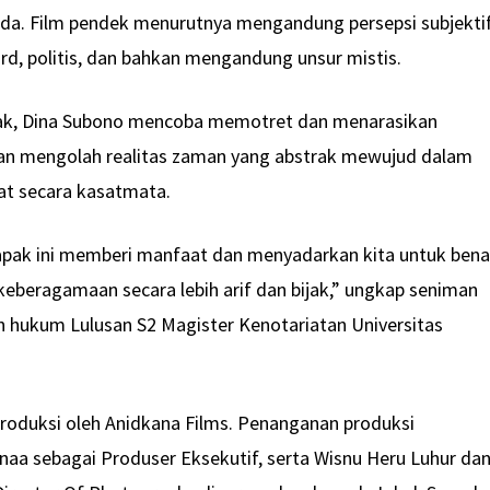
da. Film pendek menurutnya mengandung persepsi subjektif
urd, politis, dan bahkan mengandung unsur mistis.
pak, Dina Subono mencoba memotret dan menarasikan
an mengolah realitas zaman yang abstrak mewujud dalam
hat secara kasatmata.
pak ini memberi manfaat dan menyadarkan kita untuk bena
eberagamaan secara lebih arif dan bijak,” ungkap seniman
an hukum Lulusan S2 Magister Kenotariatan Universitas
roduksi oleh Anidkana Films. Penanganan produksi
aa sebagai Produser Eksekutif, serta Wisnu Heru Luhur da