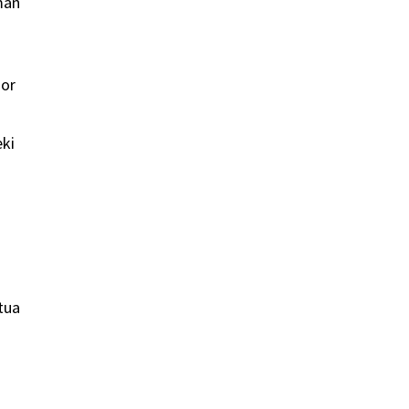
man
ior
eki
tua