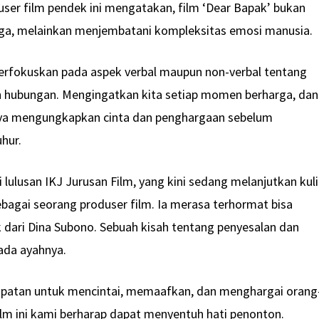
user film pendek ini mengatakan, film ‘Dear Bapak’ bukan
arga, melainkan menjembatani kompleksitas emosi manusia.
terfokuskan pada aspek verbal maupun non-verbal tentang
ah hubungan. Mengingatkan kita setiap momen berharga, dan
gnya mengungkapkan cinta dan penghargaan sebelum
uhur.
i lulusan IKJ Jurusan Film, yang kini sedang melanjutkan kul
ebagai seorang produser film. Ia merasa terhormat bisa
dari Dina Subono. Sebuah kisah tentang penyesalan dan
pada ayahnya.
patan untuk mencintai, memaafkan, dan menghargai orang
film ini kami berharap dapat menyentuh hati penonton.