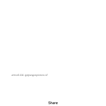
artwork dok. ig@paragonpictures.id
Share