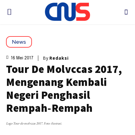
News
By
Redaksi
16 Mei 2017
Tour De Molvccas 2017,
Mengenang Kembali
Negeri Penghasil
Rempah-Rempah
Logo Tour-de-molvccas 2017. Foto: ilustrasi.