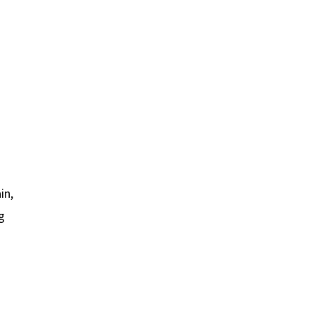
in,
g