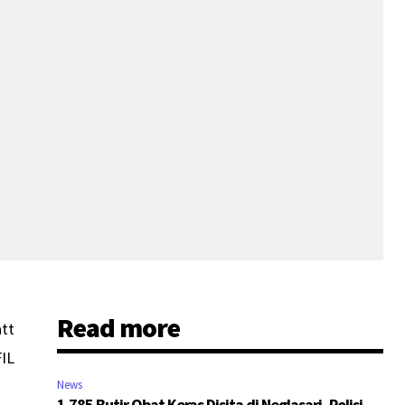
Read more
att
FIL
News
1.785 Butir Obat Keras Disita di Neglasari, Polisi