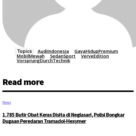
AudiIndonesia
GayaHidupPremium
Topics
MobilMewah
SedanSport
VerveEdition
VorsprungDurchTechnik
Read more
News
1.785 Butir Obat Keras Disita di Neglasari, Polisi Bongkar
Dugaan Peredaran Tramadol-Hexymer