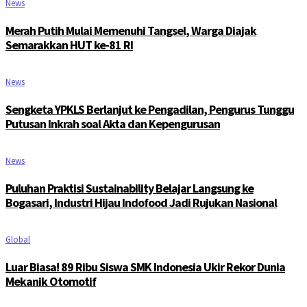
News
Merah Putih Mulai Memenuhi Tangsel, Warga Diajak
Semarakkan HUT ke-81 RI
News
Sengketa YPKLS Berlanjut ke Pengadilan, Pengurus Tunggu
Putusan Inkrah soal Akta dan Kepengurusan
News
Puluhan Praktisi Sustainability Belajar Langsung ke
Bogasari, Industri Hijau Indofood Jadi Rujukan Nasional
Global
Luar Biasa! 89 Ribu Siswa SMK Indonesia Ukir Rekor Dunia
Mekanik Otomotif