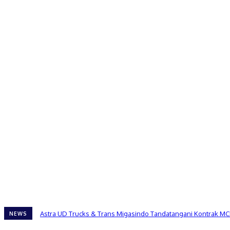
Astra UD Trucks & Trans Migasindo Tandatangani Kontrak MC
NEWS