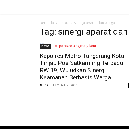
Beranda
Topik
Sinergi aparat dan warga
Tag: sinergi aparat da
News
Kapolres Metro Tangerang Kota
Tinjau Pos Satkamling Terpadu
RW 19, Wujudkan Sinergi
Keamanan Berbasis Warga
NI CS
-
17 Oktober 2025