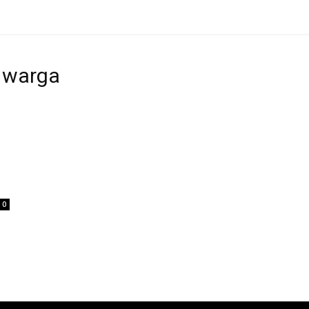
n warga
0