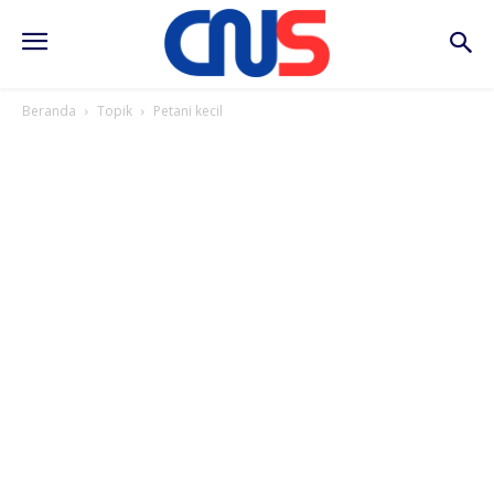
Beranda
Topik
Petani kecil