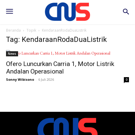
Beranda
Topik
KendaraanRodaDuaListrik
Tag: KendaraanRodaDuaListrik
News
Ofero Luncurkan Carria 1, Motor Listrik
Andalan Operasional
Sonny Wibisono
-
6 Juli 2026
0