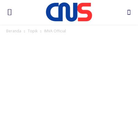
Beranda
Topik
IMVA Official