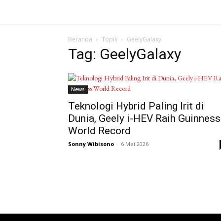
Beranda
Topik
GeelyGalaxy
Tag: GeelyGalaxy
News
Teknologi Hybrid Paling Irit di
Dunia, Geely i-HEV Raih Guinness
World Record
Sonny Wibisono
-
6 Mei 2026