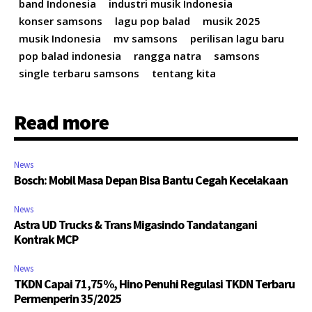
band Indonesia
industri musik Indonesia
konser samsons
lagu pop balad
musik 2025
musik Indonesia
mv samsons
perilisan lagu baru
pop balad indonesia
rangga natra
samsons
single terbaru samsons
tentang kita
Read more
News
Bosch: Mobil Masa Depan Bisa Bantu Cegah Kecelakaan
News
Astra UD Trucks & Trans Migasindo Tandatangani
Kontrak MCP
News
TKDN Capai 71,75%, Hino Penuhi Regulasi TKDN Terbaru
Permenperin 35/2025