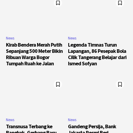
News
News
Kirab Bendera Merah Putih
Legenda Timnas Turun
Sepanjang 500 Meter Bikin
Lapangan, 86 Pesepak Bola
Ribuan Warga Bogor
Cilik Tangerang Belajar dari
Tumpah Ruah ke Jalan
Ismed Sofyan
News
News
Transnusa Terbang ke
Gandeng Persija, Bank
Bangkok, Gerbang Baru
Jakarta Resmi Beri