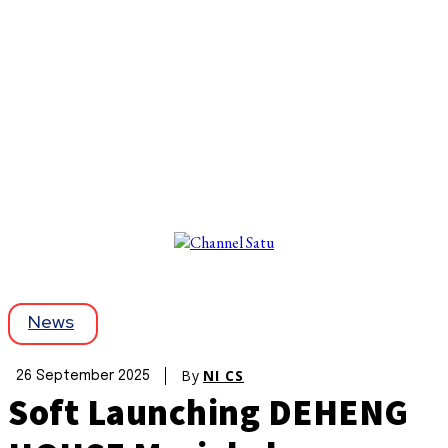
News
By
NI CS
26 September 2025
Soft Launching DEHENG