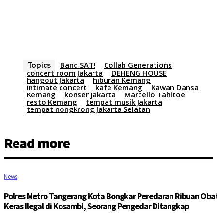
Band SAT!
Collab Generations
Topics
concert room Jakarta
DEHENG HOUSE
hangout Jakarta
hiburan Kemang
intimate concert
kafe Kemang
Kawan Dansa
Kemang
konser Jakarta
Marcello Tahitoe
resto Kemang
tempat musik Jakarta
tempat nongkrong Jakarta Selatan
Read more
News
Polres Metro Tangerang Kota Bongkar Peredaran Ribuan Oba
Keras Ilegal di Kosambi, Seorang Pengedar Ditangkap