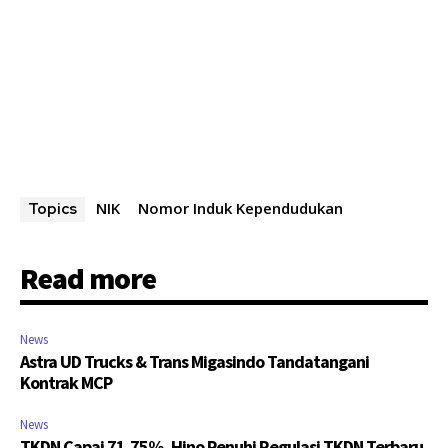
NIK
Nomor Induk Kependudukan
Topics
Read more
News
Astra UD Trucks & Trans Migasindo Tandatangani
Kontrak MCP
News
TKDN Capai 71,75%, Hino Penuhi Regulasi TKDN Terbaru