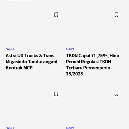
News
News
Astra UD Trucks & Trans
TKDN Capai 71,75%, Hino
Migasindo Tandatangani
Penuhi Regulasi TKDN
Kontrak MCP
Terbaru Permenperin
35/2025
News
News