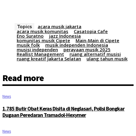
acara musik jakarta
Topics
acara musik komunitas
Casatopia Cafe
Eno Suratno
jazz Indonesia
komunitas musik Cipete
Main-Main di Cipete
musik folk
musik independen Indonesia
musisi independen
perayaan musik 2025
Reallist Management
ruang alternatif musisi
ruang kreatif Jakarta Selatan
ulang tahun musik
Read more
News
1.785 Butir Obat Keras Disita di Neglasari, Polisi Bongkar
Dugaan Peredaran Tramadol-Hexymer
News