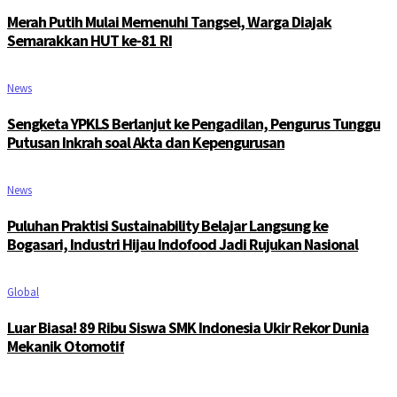
Merah Putih Mulai Memenuhi Tangsel, Warga Diajak
Semarakkan HUT ke-81 RI
News
Sengketa YPKLS Berlanjut ke Pengadilan, Pengurus Tunggu
Putusan Inkrah soal Akta dan Kepengurusan
News
Puluhan Praktisi Sustainability Belajar Langsung ke
Bogasari, Industri Hijau Indofood Jadi Rujukan Nasional
Global
Luar Biasa! 89 Ribu Siswa SMK Indonesia Ukir Rekor Dunia
Mekanik Otomotif