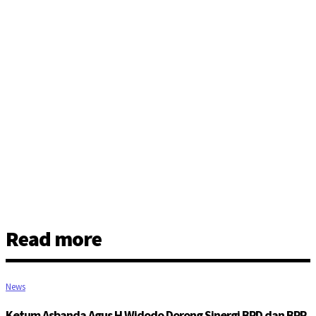
Read more
News
Ketum Asbanda Agus H Widodo Dorong Sinergi BPD dan BPR