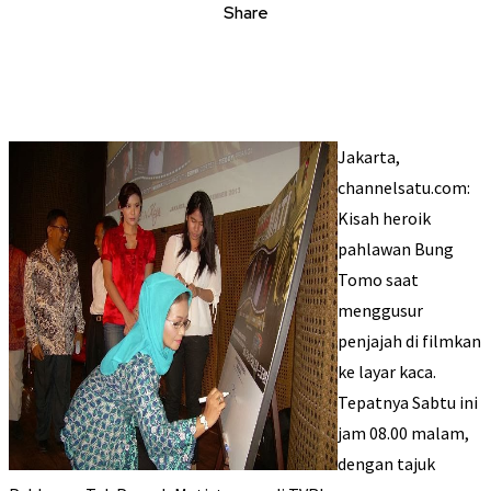
Share
Jakarta,
channelsatu.com:
Kisah heroik
pahlawan Bung
Tomo saat
menggusur
penjajah di filmkan
ke layar kaca.
Tepatnya Sabtu ini
jam 08.00 malam,
dengan tajuk