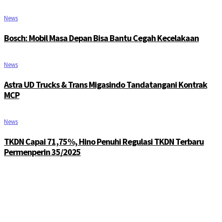
News
Bosch: Mobil Masa Depan Bisa Bantu Cegah Kecelakaan
News
Astra UD Trucks & Trans Migasindo Tandatangani Kontrak
MCP
News
TKDN Capai 71,75%, Hino Penuhi Regulasi TKDN Terbaru
Permenperin 35/2025