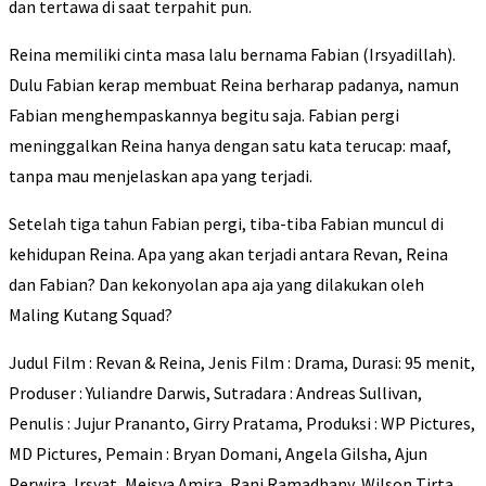
dan tertawa di saat terpahit pun.
Reina memiliki cinta masa lalu bernama Fabian (Irsyadillah).
Dulu Fabian kerap membuat Reina berharap padanya, namun
Fabian menghempaskannya begitu saja. Fabian pergi
meninggalkan Reina hanya dengan satu kata terucap: maaf,
tanpa mau menjelaskan apa yang terjadi.
Setelah tiga tahun Fabian pergi, tiba-tiba Fabian muncul di
kehidupan Reina. Apa yang akan terjadi antara Revan, Reina
dan Fabian? Dan kekonyolan apa aja yang dilakukan oleh
Maling Kutang Squad?
Judul Film : Revan & Reina, Jenis Film : Drama, Durasi: 95 menit,
Produser : Yuliandre Darwis, Sutradara : Andreas Sullivan,
Penulis : Jujur Prananto, Girry Pratama, Produksi : WP Pictures,
MD Pictures, Pemain : Bryan Domani, Angela Gilsha, Ajun
Perwira, Irsyat, Meisya Amira, Rani Ramadhany, Wilson Tirta,