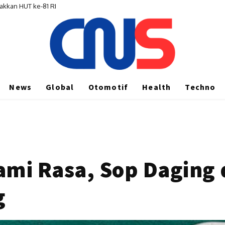
kan HUT ke-81 RI
gu Putusan Inkrah soal Akta dan Kepengurusan
News
Global
Otomotif
Health
Techno
ami Rasa, Sop Daging
g