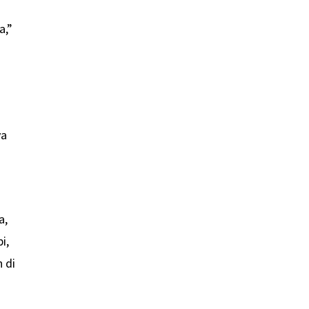
a,”
ya
a,
i,
h di