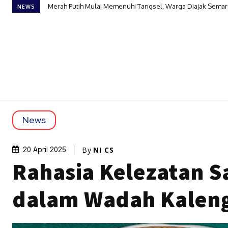
Merah Putih Mulai Memenuhi Tangsel, Warga Diajak Semarak
Sengketa YPKLS Berlanjut ke Pengadilan, Pengurus Tung
NEWS
News
By
NI CS
20 April 2025
Rahasia Kelezatan S
dalam Wadah Kalen