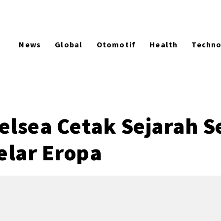
News
Global
Otomotif
Health
Techn
helsea Cetak Sejarah 
lar Eropa