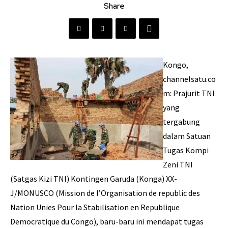
Share
Kongo,
channelsatu.co
m: Prajurit TNI
yang
tergabung
dalam Satuan
Tugas Kompi
Zeni TNI
(Satgas Kizi TNI) Kontingen Garuda (Konga) XX-
J/MONUSCO (Mission de I’Organisation de republic des
Nation Unies Pour la Stabilisation en Republique
Democratique du Congo), baru-baru ini mendapat tugas