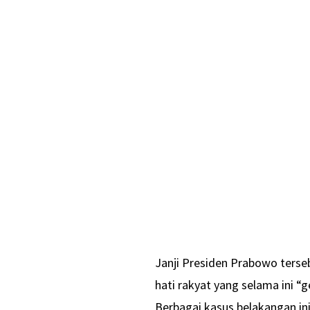
Janji Presiden Prabowo terse
hati rakyat yang selama ini “
Berbagai kasus belakangan in