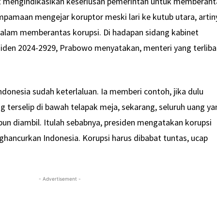
 mengindikasikan keseriusan pemerintah untuk memberant
umpamaan mengejar koruptor meski lari ke kutub utara, artin
dalam memberantas korupsi. Di hadapan sidang kabinet
esiden 2024-2929, Prabowo menyatakan, menteri yang terliba
ndonesia sudah keterlaluan. Ia memberi contoh, jika dulu
 terselip di bawah telapak meja, sekarang, seluruh uang ya
pun diambil. Itulah sebabnya, presiden mengatakan korupsi
hancurkan Indonesia. Korupsi harus dibabat tuntas, ucap
- Advertisement -