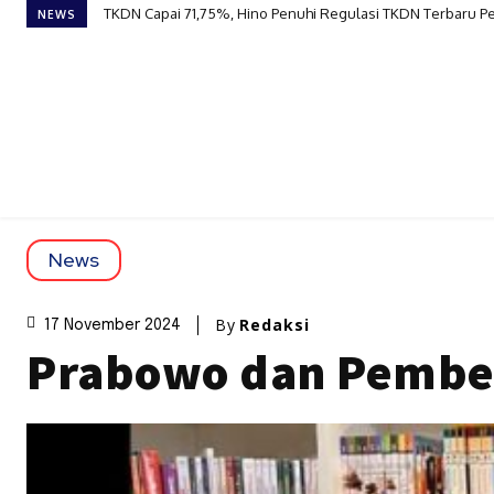
TKDN Capai 71,75%, Hino Penuhi Regulasi TKDN Terbaru Per
Shopee Ajak Generasi Muda Maksimalkan Ruang Kecil Jadi
NEWS
News
By
Redaksi
17 November 2024
Prabowo dan Pember