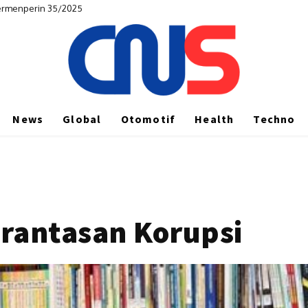
menperin 35/2025
 Hunian Nyaman dan Multifungsi
News
Global
Otomotif
Health
Techno
antasan Korupsi