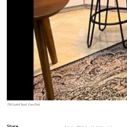
TM Luthfi Yazid. Foto/Dok
Share