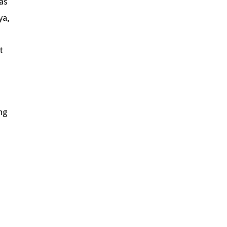
as
ya,
t
ng