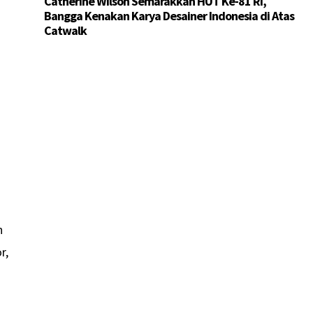
Catherine Wilson Semarakkan HUT Ke-81 RI,
Bangga Kenakan Karya Desainer Indonesia di Atas
Catwalk
a
n
r,