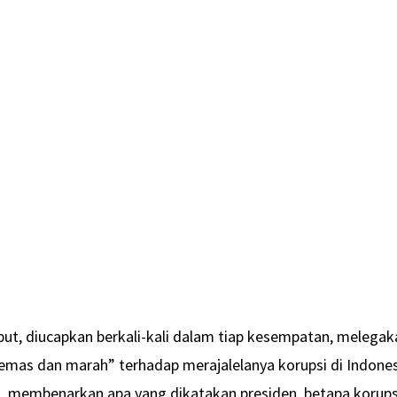
but, diucapkan berkali-kali dalam tiap kesempatan, melegak
gemas dan marah” terhadap merajalelanya korupsi di Indones
i, membenarkan apa yang dikatakan presiden, betapa korups